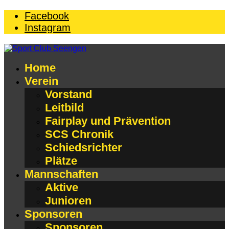
Facebook
Instagram
Home
Verein
Vorstand
Leitbild
Fairplay und Prävention
SCS Chronik
Schiedsrichter
Plätze
Mannschaften
Aktive
Junioren
Sponsoren
Sponsoren