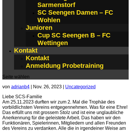
Sarmenstorf
SC Seengen Damen – FC
Wohlen
Junioren
Cup SC Seengen B – FC
Wettingen
Kontakt
Kontakt
Anmeldung Probetraining
Seite wählen
von
adrianb4
|
Nov. 26, 2023
|
Uncategorized
Liebe SCS-Familie
Am 25.11.2023 durften wir zum 2. Mal die Trophäe des
vorbildlichsten Vereins entgegennehmen. Was für eine Ehre!
Das erfüllt uns mit grossem Stolz und ist eine unglaubliche
Anerkennung für die geleistete Arbeit. Das haben wir den
Funktionären, Spielerinnen, Mitgliedern und allen Freunden
des Vereins zu verdanken. Alle die in irgendeiner Weise am