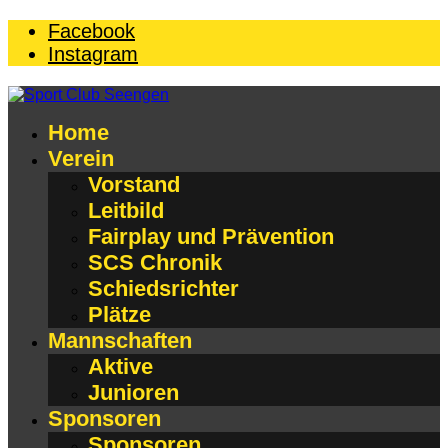
Facebook
Instagram
Home
Verein
Vorstand
Leitbild
Fairplay und Prävention
SCS Chronik
Schiedsrichter
Plätze
Mannschaften
Aktive
Junioren
Sponsoren
Sponsoren