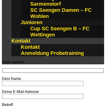
Sarmenstorf
SC Seengen Damen – FC
Wohlen
Junioren
Cup SC Seengen B – FC
Wettingen
Kontakt
Kontakt
Anmeldung Probetraining
Seite wählen
Dein Name
Deine E-Mail-Adresse
Betreff