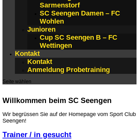
Sarmenstorf
SC Seengen Damen – FC
Wohlen
Junioren
Cup SC Seengen B – FC
Wettingen
Kontakt
Kontakt
Anmeldung Probetraining
Seite wählen
Willkommen beim SC Seengen
Wir begrüssen Sie auf der Homepage vom Sport Club
Seengen!
Trainer / in gesucht