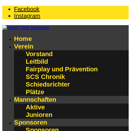
Facebook
Instagram
Home
Verein
Vorstand
Leitbild
Fairplay und Prävention
SCS Chronik
Schiedsrichter
Plätze
Mannschaften
Aktive
Junioren
Sponsoren
Sponsoren