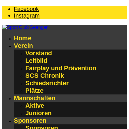
Facebook
Instagram
Home
Verein
Vorstand
Leitbild
Fairplay und Prävention
SCS Chronik
Schiedsrichter
Plätze
Mannschaften
Aktive
Junioren
Sponsoren
Sponsoren