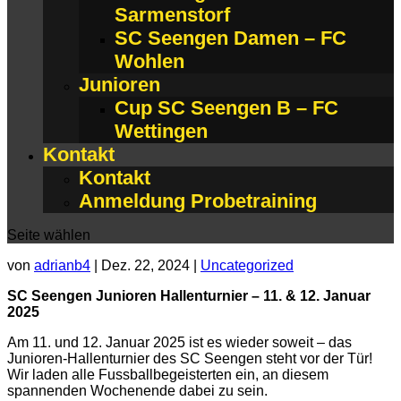
Sarmenstorf
SC Seengen Damen – FC
Wohlen
Junioren
Cup SC Seengen B – FC
Wettingen
Kontakt
Kontakt
Anmeldung Probetraining
Seite wählen
von
adrianb4
|
Dez. 22, 2024
|
Uncategorized
SC Seengen Junioren Hallenturnier – 11. & 12. Januar
2025
Am 11. und 12. Januar 2025 ist es wieder soweit – das
Junioren-Hallenturnier des SC Seengen steht vor der Tür!
Wir laden alle Fussballbegeisterten ein, an diesem
spannenden Wochenende dabei zu sein.