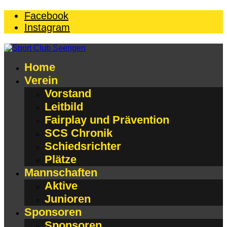
Facebook
Instagram
Home
Verein
Vorstand
Leitbild
Fairplay und Prävention
SCS Chronik
Schiedsrichter
Plätze
Mannschaften
Aktive
Junioren
Sponsoren
Sponsoren